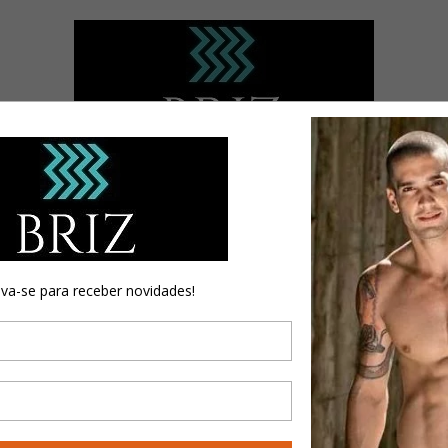
HOME
CUECAS
SUNGA
FEMININO
LIQUIDAÇÃO
FRETE GRÁTIS ACIMA DE R$ 120,00
eva-se para receber novidades!
SUNGA PRAIA - FISICULTURA - CUECAS - BIQUINIS
NOVO
NOVO