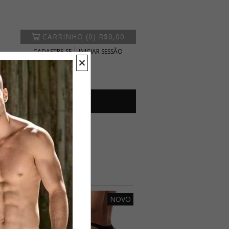
CARRINHO
(
0
)
R$0,00
CADASTRE-SE
INICIAR SESSÃO
NOVO
NOVO