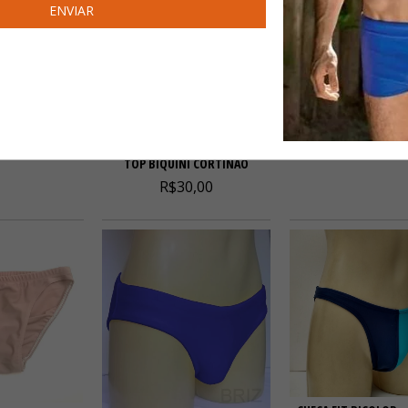
CUECA FIT LYC
UÍNI LATERAL
R$30,00
EADA
5,00
TOP BIQUINI CORTINÃO
R$30,00