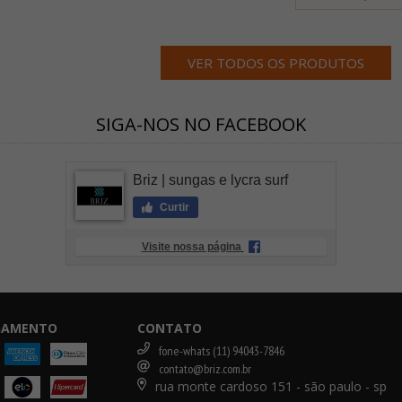
VER TODOS OS PRODUTOS
SIGA-NOS NO FACEBOOK
Briz | sungas e lycra surf
Curtir
Visite nossa página
AGAMENTO
CONTATO
fone-whats (11) 94043-7846
contato@briz.com.br
rua monte cardoso 151 - são paulo - sp