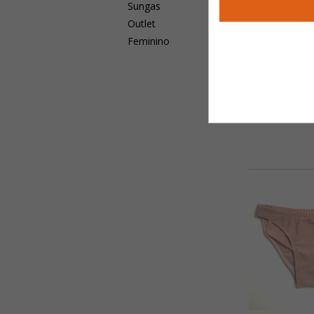
Sungas
Outlet
Feminino
CALCINHA BIQ
DRAP
R$3