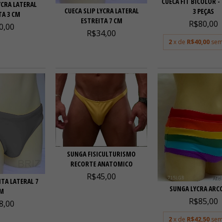
CUECA FIT BICOLOR -
YCRA LATERAL
CUECA SLIP LYCRA LATERAL
3 PEÇAS
TA 3 CM
ESTREITA 7 CM
R$80,00
0,00
R$34,00
2
x de
R$40,00
sem
SUNGA FISICULTURISMO
RECORTE ANATOMICO
R$45,00
TA LATERAL 7
SUNGA LYCRA ARCO
M
R$85,00
8,00
2
x de
R$42,50
sem